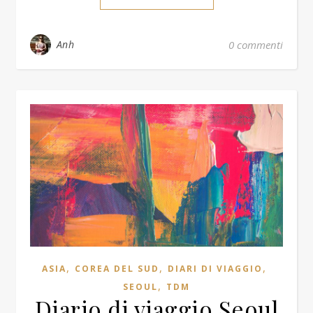
Anh
0 commenti
,
,
,
ASIA
COREA DEL SUD
DIARI DI VIAGGIO
,
SEOUL
TDM
Diario di viaggio Seoul